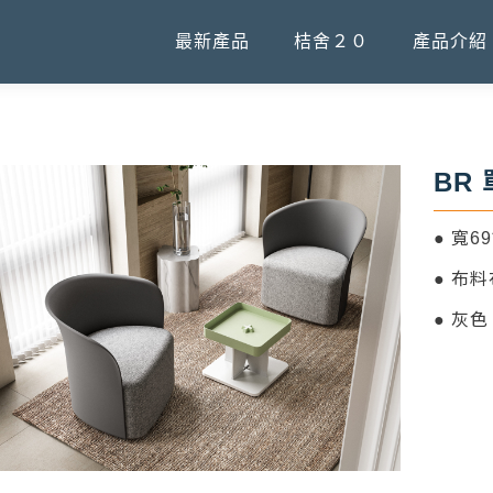
最新產品
桔舍２０
產品介紹
BR
● 寬6
● 布
● 灰