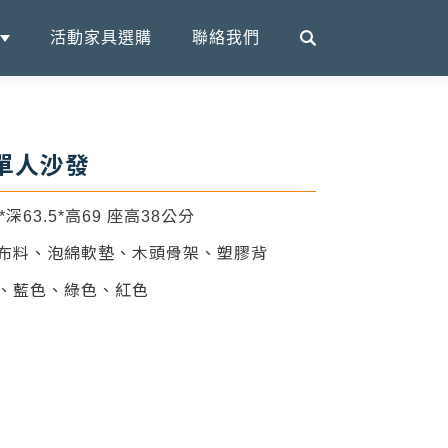
活動家具選購
聯絡我們
 單人沙發
9*深63.5*高69 座高38公分
料布料、泡綿軟墊、木頭骨架、塑膠背
色、藍色、綠色、紅色